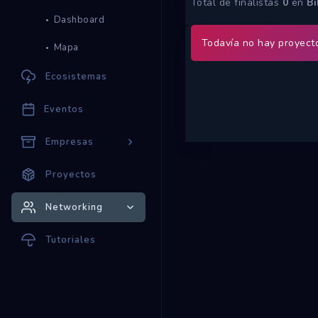
Total de finalistas
0
en
Bi
Dashboard
Todavía no hay proyecto
Mapa
Ecosistemas
Eventos
Empresas
Proyectos
Networking
Tutoriales