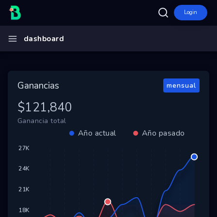
Login
Inicio
dashboard
Bibliotecas Para el Futuro
Ecosistema
Ganancias
mensual
Programas
$121,840
Convocatorias
Ganancia total
Entidades
Año actual
Año pasado
Ganadores
27K
Finalistas
24K
Dashboard
21K
Mapa
18K