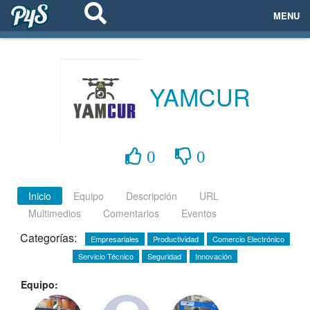
MENU
ECOSISTEMAS
EVENTOS
YAMCUR
EMPRESAS
PROYECTOS
0
0
NETWORKING
Inicio
Equipo
Descripción
URL
Multimedios
Comentarios
Eventos
AYUDA
Categorías:
Empresariales
Productividad
Comercio Electrónico
Servicio Técnico
Seguridad
Innovación
login
Equipo: