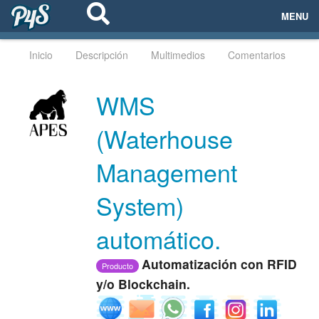
MENU
ECOSISTEMAS
Inicio
Descripción
Multimedios
Comentarios
EVENTOS
WMS
EMPRESAS
(Waterhouse
PROYECTOS
Management
NETWORKING
System)
AYUDA
automático.
Automatización con RFID
Producto
y/o Blockchain.
login