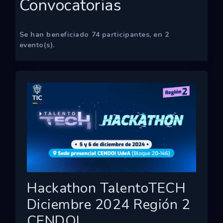
Convocatorias
Ecosistemas
Eventos
Se han beneficiado
74
participantes, en
2
evento(s).
Empresas
Proyectos
Networking
Tutoriales
Hackathon TalentoTECH
Diciembre 2024 Región 2
CENDOI