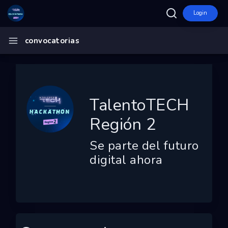
Login
Inicio
convocatorias
TalentoTECH Región 2
Ecosistema
Programas
TalentoTECH
Convocatorias
Región 2
Entidades
Se parte del futuro
Ganadores
digital ahora
Finalistas
Dashboard
Mapa