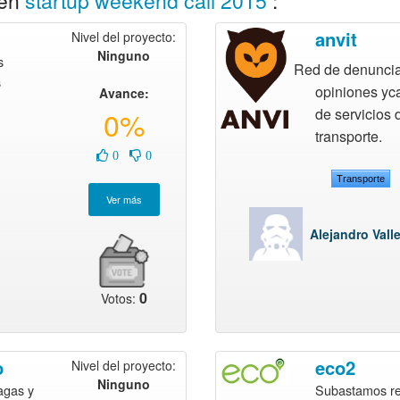
 en
startup weekend cali 2015
:
anvit
Nivel del proyecto:
Ninguno
s
Red de denuncia
s
opiniones yca
Avance:
0%
de servicios 
transporte.
0
0
Transporte
Alejandro Vall
0
Votos:
o
eco2
Nivel del proyecto:
Ninguno
agas y
Subastamos re