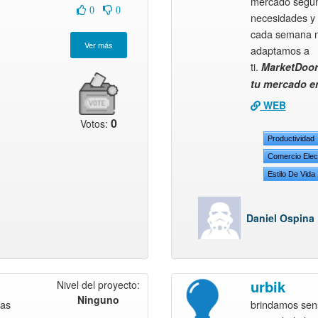
mercado según
0
0
necesidades y 
cada semana 
adaptamos a
ti.
MarketDoor:
tu mercado e
WEB
0
Votos:
Productividad
Comercio Elec
Estilo De Vida
Daniel Ospina
urbik
Nivel del proyecto:
Ninguno
cas
brindamos sen