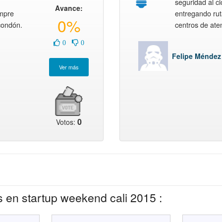
seguridad al cic
Avance:
empre
entregando rut
0%
condón.
centros de ate
0
0
Felipe Méndez
0
Votos:
os en
startup weekend cali 2015
: