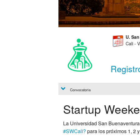
U. Sa
Cali - 
Registr
Convocatoria
Startup Weeke
La Universidad San Buenaventura
#‎
SWCali?
para los próximos 1, 2 