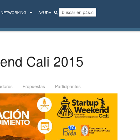
NETWORKING
AYUDA
MENTORES
COLECTIVO
end Cali 2015
adores
Propuestas
Participantes