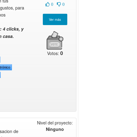
 tus
0
0
gustos, para
nos
 4 clicks, y
n casa.
0
Votos:
trónico
Nivel del proyecto:
Ninguno
sacion de