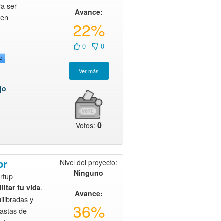
ra ser
Avance:
 en
22%
0
0
e
jo
0
Votos:
or
Nivel del proyecto:
Ninguno
rtup
.
litar tu vida
Avance:
libradas y
36%
astas de