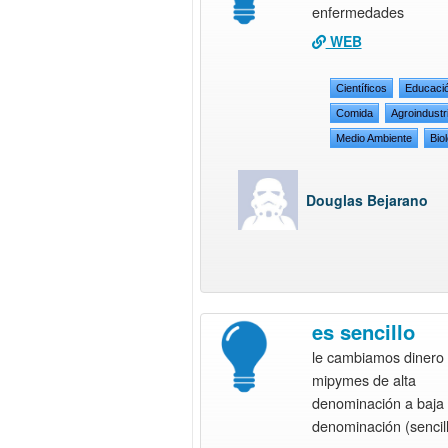
enfermedades
WEB
Científicos
Educaci
Comida
Agroindustr
Medio Ambiente
Bio
Douglas Bejarano
es sencillo
le cambiamos dinero 
mipymes de alta
denominación a baja
denominación (sencil