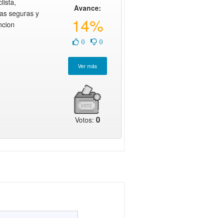
lista,
Avance:
as seguras y
14%
ncion
0
0
0
Votos: