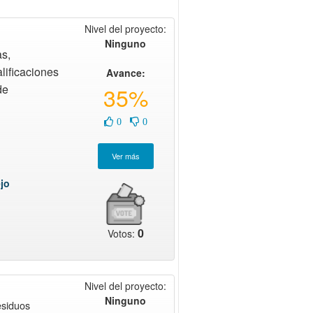
Nivel del proyecto:
Ninguno
s,
lificaciones
Avance:
de
35%
0
0
ejo
0
Votos:
Nivel del proyecto:
Ninguno
siduos