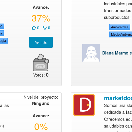
industriales pa
Avance:
transformados
37%
subproductos.
ón
Ambientales
0
0
ia
Medio Ambient
logía
Diana Marmole
0
Votos:
marketdo
Nivel del proyecto:
Ninguno
a las
Somos una sta
dedicada a
faci
Avance:
Ofrecemos equi
0%
lo)
saludables can