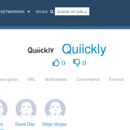
NETWORKING
AYUDA
MENTORES
COLECTIVO
Quiickly
0
0
escripción
URL
Multimedios
Comentarios
Eventos
es
David Diaz
Diego Vargas