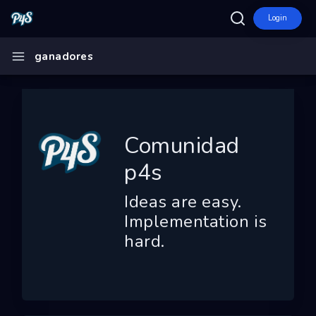
Login
Inicio
ganadores
Comunidad p4s
Ecosistema
Programas
Comunidad
Convocatorias
p4s
Entidades
Ideas are easy.
Ganadores
Implementation is
hard.
Finalistas
Dashboard
Mapa