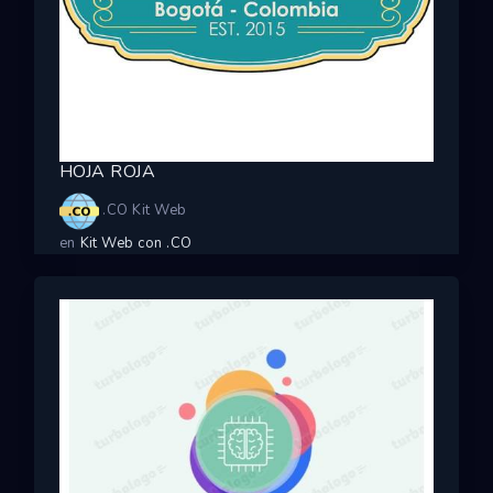
HOJA ROJA
.CO Kit Web
en
Kit Web con .CO