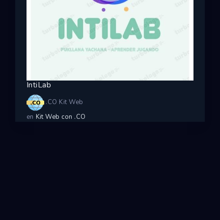
IntiLab
.CO Kit Web
en
Kit Web con .CO