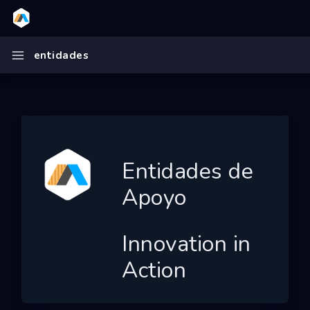
Inicio
entidades
Innovation in Action
Ecosistema
Programas
Convocatorias
Entidades de
Entidades
Apoyo
Ganadores
Finalistas
Innovation in
Action
Dashboard
Mapa