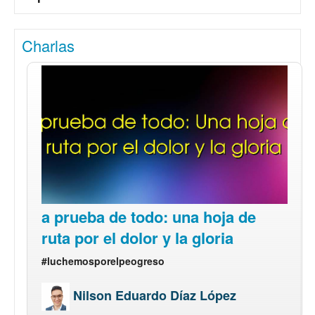
Charlas
a prueba de todo: una hoja de
ruta por el dolor y la gloria
#luchemosporelpeogreso
Nilson Eduardo Díaz López