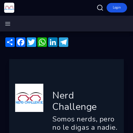
Login
Inicio
Nerd Challenge
Compartir
Facebook
Twitter
WhatsApp
LinkedIn
Telegram
Ecosistema
Programas
Convocatorias
Entidades
Ganadores
Nerd
Finalistas
Challenge
Dashboard
Somos nerds, pero
Mapa
no le digas a nadie.