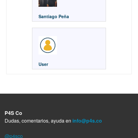
Santiago Peña
User
P4S Co
Dudas, comentarios, ayuda en
info@p4s.co
@p4sco