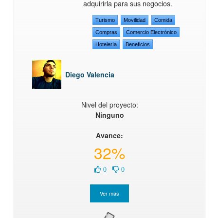
adquirirla para sus negocios.
Turismo
Movilidad
Comida
Compras
Comercio Electrónico
Hotelería
Beneficios
Diego Valencia
Nivel del proyecto:
Ninguno
Avance:
32%
0
0