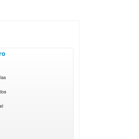
ro
las
dos
el