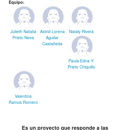
Equipo:
Julieth Natalia
Astrid Lorena
Nataly Rivera
Prieto Neva
Aguilar
Castañeda
Paula Edna Y.
Prieto Chiquillo
Valentina
Ramos Romero
Es un proyecto que responde a las