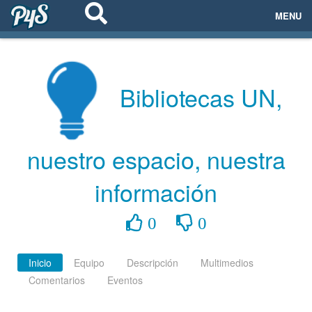
MENU
ECOSISTEMAS
EVENTOS
Bibliotecas UN,
EMPRESAS
nuestro espacio, nuestra
PROYECTOS
información
NETWORKING
0
0
AYUDA
Inicio
Equipo
Descripción
Multimedios
Comentarios
Eventos
login