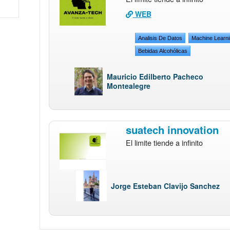
WEB
Analisis De Datos
Machine Learn
Bebidas Alcohólicas
Mauricio Edilberto Pacheco
Montealegre
suatech innovation
El limite tiende a infinito
Jorge Esteban Clavijo Sanchez