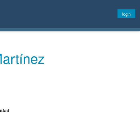
login
artínez
ridad