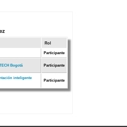
ez
Rol
Participante
oTECH Bogotá
Participante
ación inteligente
Participante