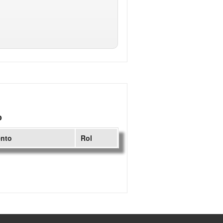
o
ento
Rol