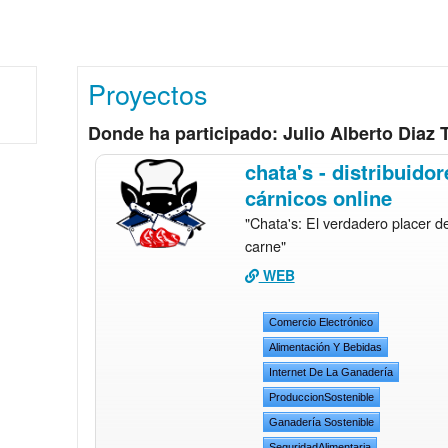
Proyectos
Donde ha participado: Julio Alberto Diaz T
chata's - distribuidor
cárnicos online
"Chata's: El verdadero placer de
carne"
WEB
Comercio Electrónico
Alimentación Y Bebidas
Internet De La Ganadería
ProduccionSostenible
Ganadería Sostenible
SeguridadAlimentaria