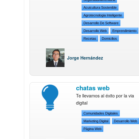
Acuicultura Sostenible
Agrotecnologia Inteligente
Desarrollo De Software
Desarrollo Web
Emprendimiento
Recetas
Domicilios
Jorge Hernández
chatas web
Te llevamos al éxito por la via
digital
Comunidades Digitales
Marketing Digital
Desarrollo Web
Página Web