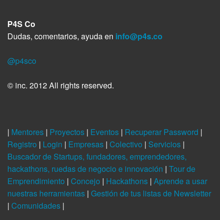
P4S Co
Dudas, comentarios, ayuda en
info@p4s.co
@p4sco
© inc. 2012 All rights reserved.
|
Mentores
|
Proyectos
|
Eventos
|
Recuperar Password
|
Registro
|
Login
|
Empresas
|
Colectivo
|
Servicios
|
Buscador de Startups, fundadores, emprendedores,
hackathons, ruedas de negocio e innovación
|
Tour de
Emprendimiento
|
Concejo
|
Hackathons
|
Aprende a usar
nuestras herramientas
|
Gestión de tus listas de Newsletter
|
Comunidades
|