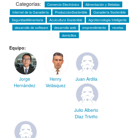
Categorías:
Comercio Electrónico
Alimentación y Bebidas
Internet de la Ganadería
ProduccionSostenible
Ganadería Sostenible
SeguridadAlimentaria
Acuicultura Sostenible
Agrotecnologia Inteligente
desarrollo de software
desarrollo web
emprendimiento
recetas
domicilios
Equipo:
Jorge
Henry
Juan Ardila
Hernández
Velásquez
Julio Alberto
Diaz Triviño