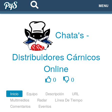
MENU
ECOSISTEMAS
EVENTOS
Chata's -
EMPRESAS
Distribuidores Cárnicos
PROYECTOS
Online
NETWORKING
0
0
AYUDA
Inicio
Equipo
Descripción
URL
Multimedios
Radar
Línea De Tiempo
login
Comentarios
Eventos