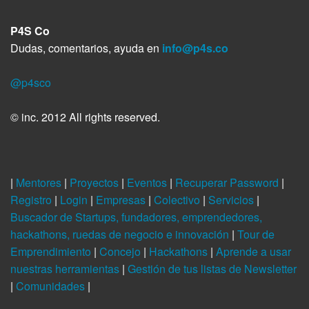
P4S Co
Dudas, comentarios, ayuda en
info@p4s.co
@p4sco
© inc. 2012 All rights reserved.
|
Mentores
|
Proyectos
|
Eventos
|
Recuperar Password
|
Registro
|
Login
|
Empresas
|
Colectivo
|
Servicios
|
Buscador de Startups, fundadores, emprendedores,
hackathons, ruedas de negocio e innovación
|
Tour de
Emprendimiento
|
Concejo
|
Hackathons
|
Aprende a usar
nuestras herramientas
|
Gestión de tus listas de Newsletter
|
Comunidades
|