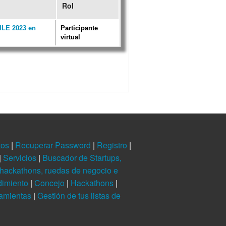
Rol
LE 2023 en
Participante
virtual
tos
|
Recuperar Password
|
Registro
|
|
Servicios
|
Buscador de Startups,
hackathons, ruedas de negocio e
dimiento
|
Concejo
|
Hackathons
|
ramientas
|
Gestión de tus listas de