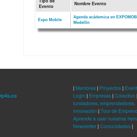
Tipo de
Nombre Evento
Evento
Agenda acádemica en EXPOMOBI
Expo Mobile
Medellín
|
Mentores
|
Proyectos
|
Even
@p4s.co
Login
|
Empresas
|
Colectivo
fundadores, emprendedores, 
innovación
|
Tour de Empren
Aprende a usar nuestras her
Newsletter
|
Comunidades
|