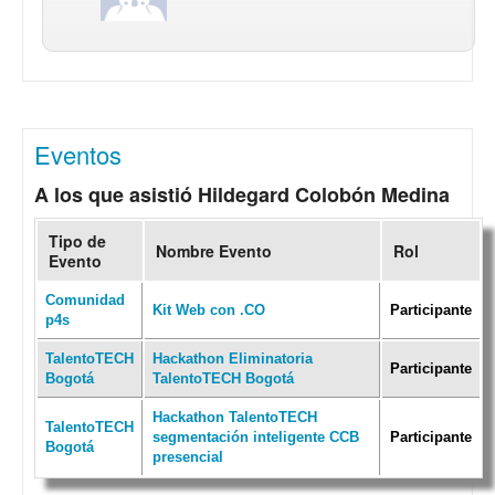
Eventos
A los que asistió Hildegard Colobón Medina
Tipo de
Nombre Evento
Rol
Evento
Comunidad
Kit Web con .CO
Participante
p4s
TalentoTECH
Hackathon Eliminatoria
Participante
Bogotá
TalentoTECH Bogotá
Hackathon TalentoTECH
TalentoTECH
segmentación inteligente CCB
Participante
Bogotá
presencial