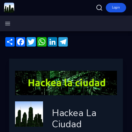
Login
Inicio
Hackea La Ciudad
Compartir
Facebook
Twitter
WhatsApp
LinkedIn
Telegram
Ecosistema
Programas
Convocatorias
Entidades
Ganadores
Finalistas
Hackea La
Dashboard
Ciudad
Mapa