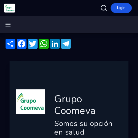
Login
Inicio
Grupo Coomeva
Compartir
Facebook
Twitter
WhatsApp
LinkedIn
Telegram
Ecosistema
Programas
Convocatorias
Entidades
Ganadores
Grupo
Finalistas
Coomeva
Dashboard
Somos su opción
Mapa
en salud