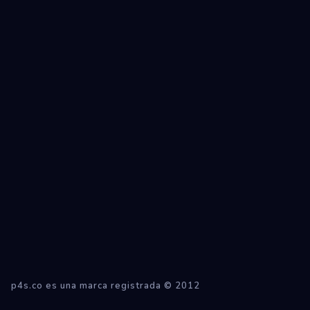
Ecosistemas
Eventos
Empresas
Proyectos
Networking
Tutoriales
p4s.co es una marca registrada © 2012