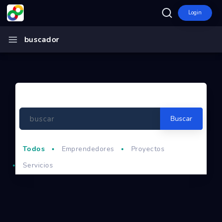
Login
Inicio
buscador
GBG Google Business Group
Ecosistema
Programas
Convocatorias
Buscar
Entidades
Todos
Emprendedores
Proyectos
Ganadores
Servicios
Finalistas
Dashboard
Mapa