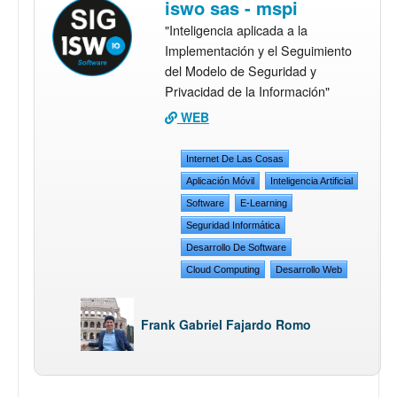
iswo sas - mspi
"Inteligencia aplicada a la
Implementación y el Seguimiento
del Modelo de Seguridad y
Privacidad de la Información"
WEB
Internet De Las Cosas
Aplicación Móvil
Inteligencia Artificial
Software
E-Learning
Seguridad Informática
Desarrollo De Software
Cloud Computing
Desarrollo Web
Frank Gabriel Fajardo Romo