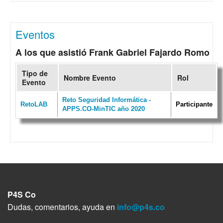
Eventos
A los que asistió Frank Gabriel Fajardo Romo
Tipo de
Nombre Evento
Rol
Evento
Reto Seguridad Informática -
RetoLAB
Participante
APPS.CO-MinTIC año 2020
P4S Co
Dudas, comentarios, ayuda en
info@p4s.co