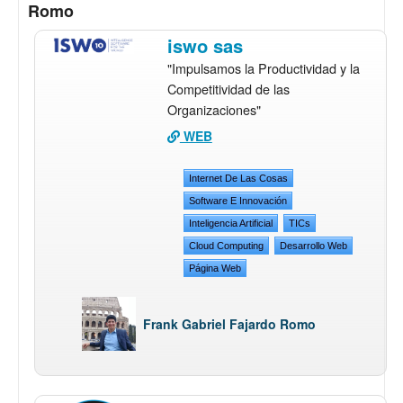
Romo
iswo sas
"Impulsamos la Productividad y la
Competitividad de las
Organizaciones"
WEB
Internet De Las Cosas
Software E Innovación
Inteligencia Artificial
TICs
Cloud Computing
Desarrollo Web
Página Web
Frank Gabriel Fajardo Romo