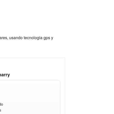
ares, usando tecnologia gps y
harry
do
s