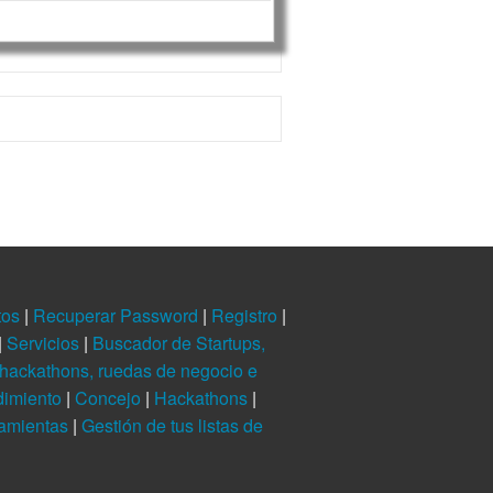
tos
|
Recuperar Password
|
Registro
|
|
Servicios
|
Buscador de Startups,
hackathons, ruedas de negocio e
dimiento
|
Concejo
|
Hackathons
|
ramientas
|
Gestión de tus listas de