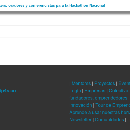
ers, oradores y conferencistas para la Hackathon Nacional
|
Mentores
|
Proyectos
|
Even
@p4s.co
Login
|
Empresas
|
Colectivo
fundadores, emprendedores, 
innovación
|
Tour de Empren
Aprende a usar nuestras her
Newsletter
|
Comunidades
|