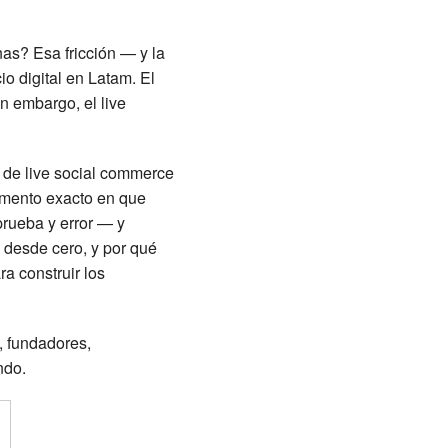
nas? Esa fricción — y la
o digital en Latam. El
n embargo, el live
 de live social commerce
omento exacto en que
rueba y error — y
 desde cero, y por qué
a construir los
 fundadores,
ndo.