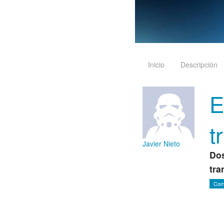
Inicio
Descripción
E
t
Javier Nieto
Dos
tr
Com