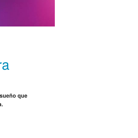
ra
 sueño que
a.