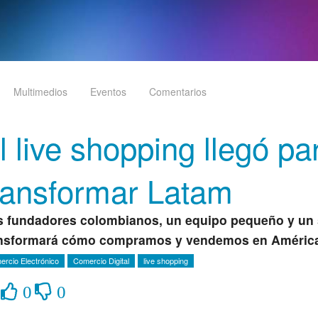
Multimedios
Eventos
Comentarios
l live shopping llegó pa
ransformar Latam
 fundadores colombianos, un equipo pequeño y un
ansformará cómo compramos y vendemos en Améric
ercio Electrónico
Comercio Digital
live shopping
0
0