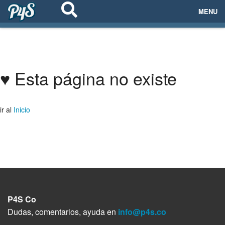
MENU
ECOSISTEMAS
EVENTOS
♥ Esta página no existe
EMPRESAS
ir al
Inicio
PROYECTOS
NETWORKING
AYUDA
P4S Co
login
Dudas, comentarios, ayuda en
info@p4s.co