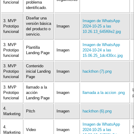
funcional
problema
identificado.
Diseñar una
3. MVP
Imagen de WhatsApp
versión básica
Prototipo
Imagen
2024-10-25 a las
del producto o
funcional
10.26.13_645f6fe2.jpg
servicio.
3. MVP
Imagen de WhatsApp
Plantilla
Prototipo
Imagen
2024-10-24 a las
Landing Page
funcional
15.06.25_1dc430cc.jpg
3. MVP
Contenido
Prototipo
inicial Landing
Imagen
hackthon (7).png
funcional
Page
3. MVP
llamado a la
Prototipo
acción
Imagen
llamada a la accion .png
funcional
Landing Page
4.
Pitch
Imagen
hackthon (6).png
Marketing
Imagen de WhatsApp
4.
Video
Imagen
2024-10-25 a las
Marketing