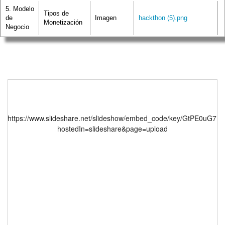
5. Modelo
Tipos de
de
Imagen
hackthon (5).png
Monetización
Negocio
https://www.slideshare.net/slideshow/embed_code/key/GtPE0uG7I
hostedIn=slideshare&page=upload