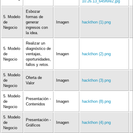
10.26.13_645f6fe2.jpg
Esbozar
5. Modelo
formas de
de
generar
Imagen
hackthon (1).png
Negocio
ingresos con
la idea.
Realizar un
5. Modelo
diagnóstico de
de
ventajas,
Imagen
hackthon (2).png
Negocio
oportunidades,
fallos y retos.
5. Modelo
Oferta de
de
Imagen
hackthon (3).png
Valor
Negocio
5. Modelo
Presentación -
de
Imagen
hackthon (8).png
Contenidos
Negocio
5. Modelo
Presentación -
de
Imagen
hackthon (4).png
Gráficos
Negocio