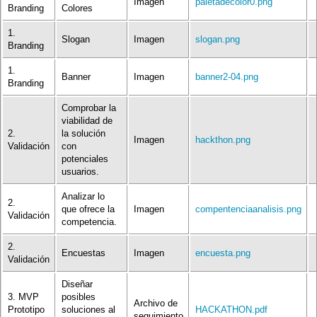
Imagen
paletadecolor0.png
Branding
Colores
1.
Slogan
Imagen
slogan.png
Branding
1.
Banner
Imagen
banner2-04.png
Branding
Comprobar la
viabilidad de
2.
la solución
Imagen
hackthon.png
Validación
con
potenciales
usuarios.
Analizar lo
2.
que ofrece la
Imagen
compentenciaanalisis.png
Validación
competencia.
2.
Encuestas
Imagen
encuesta.png
Validación
Diseñar
3. MVP
posibles
Archivo de
Prototipo
soluciones al
HACKATHON.pdf
seguimiento