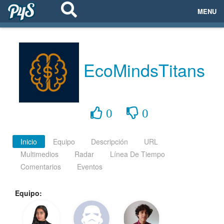
MENU
ECOSISTEMAS
EVENTOS
EcoMindsTitans
EMPRESAS
PROYECTOS
0
0
NETWORKING
Inicio
Equipo
Descripción
URL
Multimedios
Radar
Línea De Tiempo
AYUDA
Comentarios
Eventos
Equipo:
login