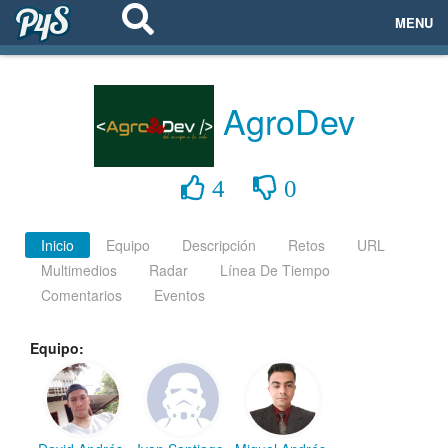
MENU
ECOSISTEMAS
AgroDev
EVENTOS
EMPRESAS
4
0
PROYECTOS
Inicio
Equipo
Descripción
Retos
URL
Multimedios
Radar
Línea De Tiempo
NETWORKING
Comentarios
Eventos
AYUDA
Equipo:
login