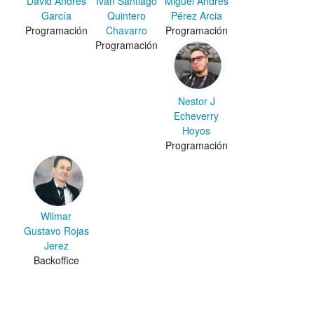
David Andrés
Ivan Santiago
Miguel Andrés
García
Quintero
Pérez Arcia
Programación
Chavarro
Programación
Programación
Nestor J
Echeverry
Hoyos
Programación
Wilmar
Gustavo Rojas
Jerez
Backoffice