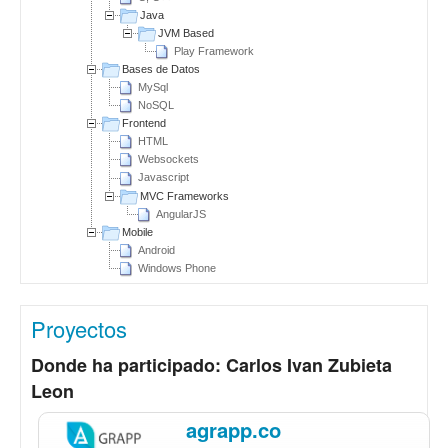
Java
JVM Based
Play Framework
Bases de Datos
MySql
NoSQL
Frontend
HTML
Websockets
Javascript
MVC Frameworks
AngularJS
Mobile
Android
Windows Phone
Proyectos
Donde ha participado: Carlos Ivan Zubieta
Leon
agrapp.co