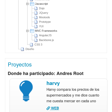
Javascript
Dojo
JQuery
Mootools
Prototype
YUI
MVC Frameworks
AngularJS
Backbone.js
CSS 3
Diseño
Proyectos
Donde ha participado: Andres Root
harvy
Harvy compara los precios de los
supermercados y me dice cuanto
me cuesta mercar en cada uno
WEB