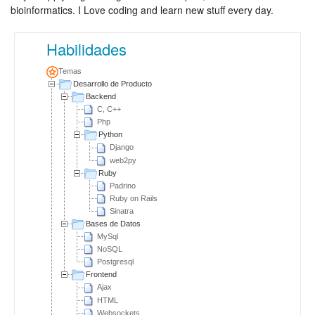
bioinformatics. I Love coding and learn new stuff every day.
Habilidades
Temas
Desarrollo de Producto
Backend
C, C++
Php
Python
Django
web2py
Ruby
Padrino
Ruby on Rails
Sinatra
Bases de Datos
MySql
NoSQL
Postgresql
Frontend
Ajax
HTML
Websockets