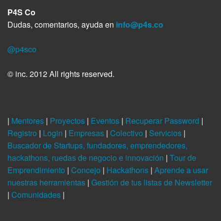
P4S Co
Dudas, comentarios, ayuda en
info@p4s.co
@p4sco
© inc. 2012 All rights reserved.
|
Mentores
|
Proyectos
|
Eventos
|
Recuperar Password
|
Registro
|
Login
|
Empresas
|
Colectivo
|
Servicios
|
Buscador de Startups, fundadores, emprendedores,
hackathons, ruedas de negocio e innovación
|
Tour de
Emprendimiento
|
Concejo
|
Hackathons
|
Aprende a usar
nuestras herramientas
|
Gestión de tus listas de Newsletter
|
Comunidades
|