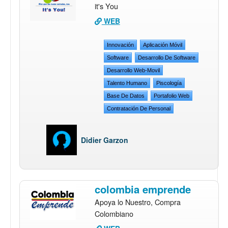
it's You
WEB
Innovación
Aplicación Móvil
Software
Desarrollo De Software
Desarrollo Web-Movil
Talento Humano
Piscología
Base De Datos
Portafolio Web
Contratación De Personal
Didier Garzon
colombia emprende
Apoya lo Nuestro, Compra
Colombiano