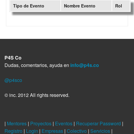
Tipo de Evento
Nombre Evento
Rol
P4S Co
Dudas, comentarios, ayuda en
info@p4s.co
@p4sco
© inc. 2012 All rights reserved.
|
Mentores
|
Proyectos
|
Eventos
|
Recuperar Password
|
Registro
|
Login
|
Empresas
|
Colectivo
|
Servicios
|