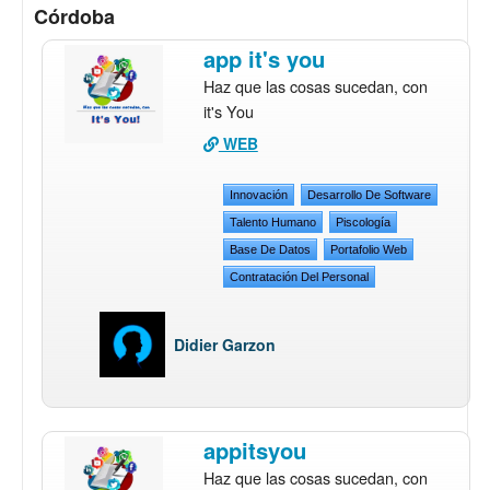
Córdoba
app it's you
Haz que las cosas sucedan, con
it's You
WEB
Innovación
Desarrollo De Software
Talento Humano
Piscología
Base De Datos
Portafolio Web
Contratación Del Personal
Didier Garzon
appitsyou
Haz que las cosas sucedan, con