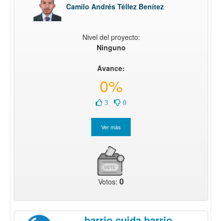
Camilo Andrés Téllez Benítez
Nivel del proyecto:
Ninguno
Avance:
0%
3
0
0
Votos:
barrio cuida barrio