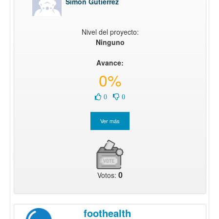
Simón Gutiérrez
Nivel del proyecto:
Ninguno
Avance:
0%
0
0
0
Votos:
foothealth