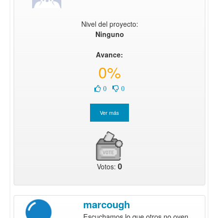
Nivel del proyecto:
Ninguno
Avance:
0%
0
0
0
Votos:
marcough
Escuchamos lo que otros no oyen