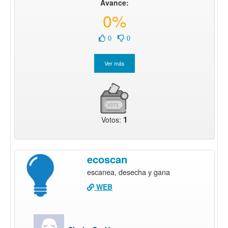
Avance:
0%
0
0
1
Votos:
ecoscan
escanea, desecha y gana
WEB