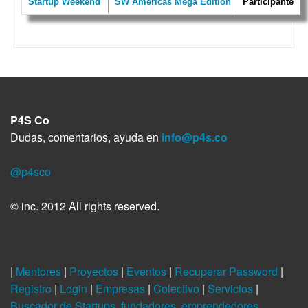
Startup Weekend
SW Americas Mega Edition
Participante
P4S Co
Dudas, comentarios, ayuda en
info@p4s.co
@p4sco
© inc. 2012 All rights reserved.
|
Mentores
|
Proyectos
|
Eventos
|
Recuperar Password
|
Registro
|
Login
|
Empresas
|
Colectivo
|
Servicios
|
Buscador de Startups, fundadores, emprendedores,