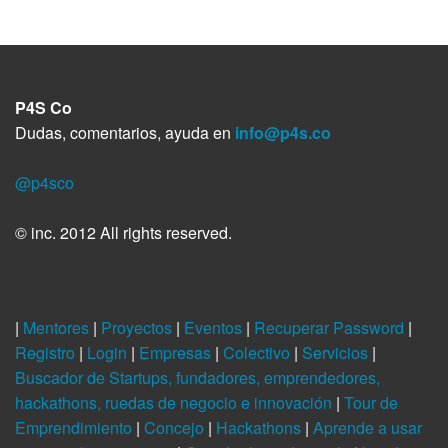
i
k
p
n
m
r
P4S Co
Dudas, comentarios, ayuda en
info@p4s.co
@p4sco
© inc. 2012 All rights reserved.
|
Mentores
|
Proyectos
|
Eventos
|
Recuperar Password
|
Registro
|
Login
|
Empresas
|
Colectivo
|
Servicios
|
Buscador de Startups, fundadores, emprendedores,
hackathons, ruedas de negocio e innovación
|
Tour de
Emprendimiento
|
Concejo
|
Hackathons
|
Aprende a usar