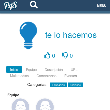
MENU
ECOSISTEMAS
EVENTOS
te lo hacemos
EMPRESAS
PROYECTOS
0
0
NETWORKING
Inicio
Equipo
Descripción
URL
Multimedios
Comentarios
Eventos
AYUDA
Categorías:
Educación
freelance
Equipo:
login