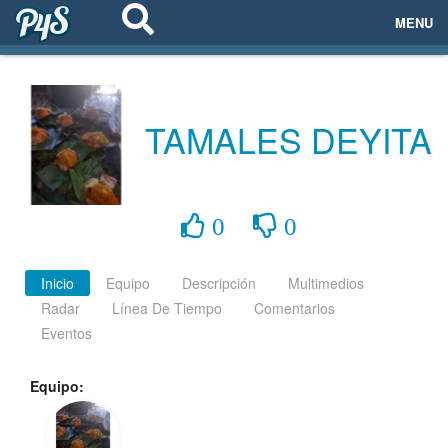
MENU
ECOSISTEMAS
EVENTOS
TAMALES DEYITA
EMPRESAS
PROYECTOS
0
0
NETWORKING
Inicio
Equipo
Descripción
Multimedios
Radar
Línea De Tiempo
Comentarios
AYUDA
Eventos
Equipo:
login