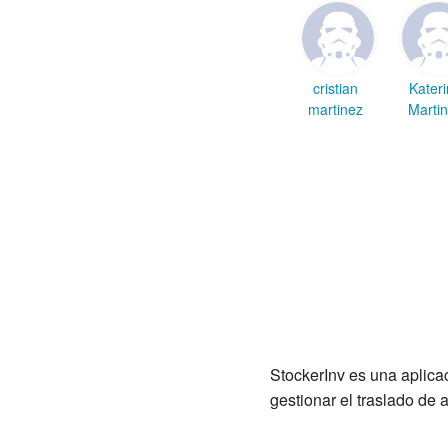
cristian
Kater
martinez
Marti
StockerInv es una aplicac
gestionar el traslado de 