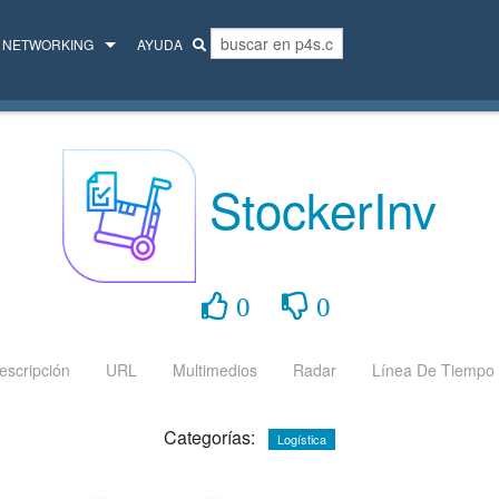
NETWORKING
AYUDA
MENTORES
COLECTIVO
StockerInv
0
0
escripción
URL
Multimedios
Radar
Línea De Tiempo
Categorías:
Logística