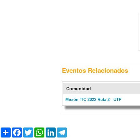
Eventos Relacionados
Comunidad
Misión TIC 2022 Ruta 2 - UTP
C
F
T
W
L
T
o
a
w
h
i
e