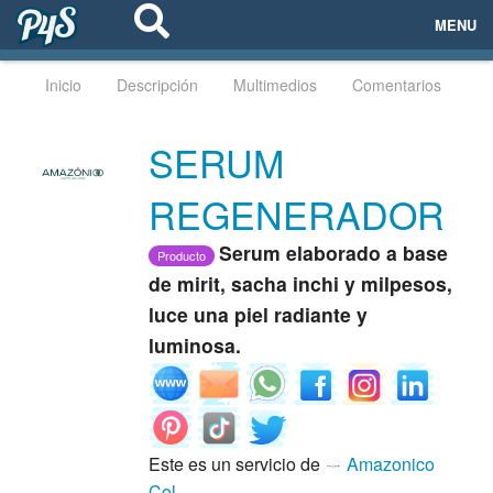
MENU
ECOSISTEMAS
Inicio
Descripción
Multimedios
Comentarios
EVENTOS
SERUM
EMPRESAS
REGENERADOR
PROYECTOS
Serum elaborado a base
Producto
de mirit, sacha inchi y milpesos,
NETWORKING
luce una piel radiante y
luminosa.
AYUDA
login
Este es un servicio de
Amazonico
Col