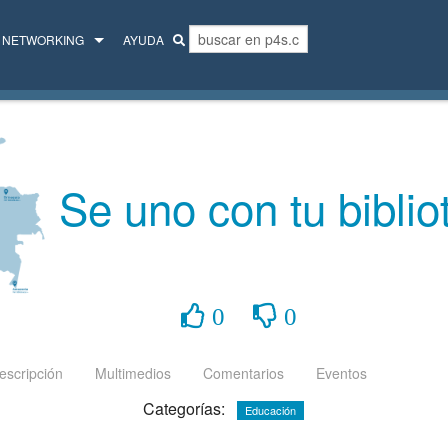
NETWORKING
AYUDA
MENTORES
COLECTIVO
Se uno con tu biblio
0
0
escripción
Multimedios
Comentarios
Eventos
Categorías:
Educación