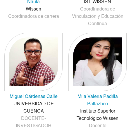
Naula
IST WISSEN
Wissen
Coordinadora de
Coordinadora de carrera
Vinculación y Educación
Continua
Miguel Cárdenas Calle
Mila Valeria Padilla
UNIVERSIDAD DE
Pallazhco
CUENCA
Instituto Superior
DOCENTE-
Tecnológico Wissen
INVESTIGADOR
Docente