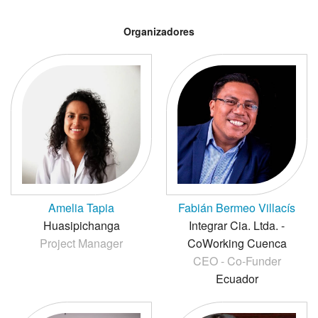
Organizadores
Amelia Tapia
Fabián Bermeo Villacís
Huasipichanga
Integrar Cia. Ltda. -
Project Manager
CoWorking Cuenca
CEO - Co-Funder
Ecuador