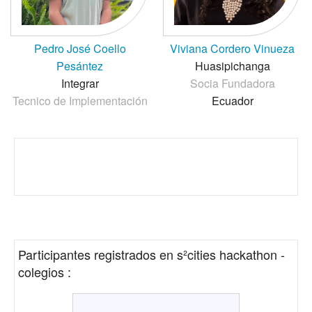
Pedro José Coello
Viviana Cordero Vinueza
Pesántez
Huasipichanga
Integrar
Socia Fundadora
Tecnico de Implementación
Ecuador
Participantes registrados en
s²cities hackathon -
colegios
: