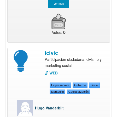
0
Votos:
icivic
Participación ciudadana, civismo y
marketing social.
WEB
Empresariales
Gobierno
Social
Marketing
Geolocalización
Hugo Vanderbilt