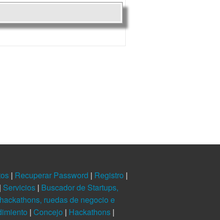
tos
|
Recuperar Password
|
Registro
|
|
Servicios
|
Buscador de Startups,
hackathons, ruedas de negocio e
dimiento
|
Concejo
|
Hackathons
|