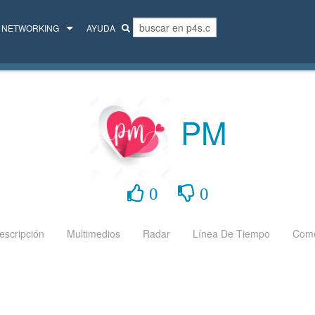
NETWORKING
AYUDA
MENTORES
COLECTIVO
PM
0
0
escripción
Multimedios
Radar
Línea De Tiempo
Come