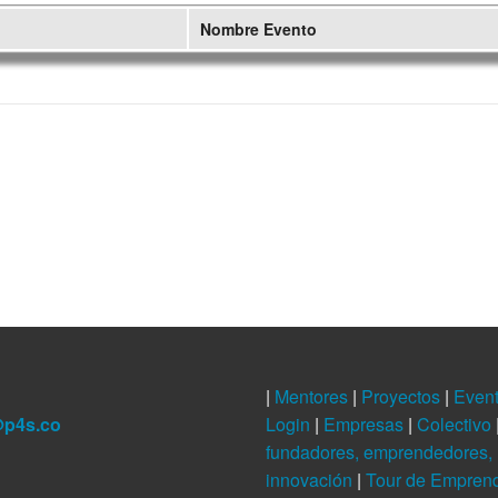
Nombre Evento
|
Mentores
|
Proyectos
|
Even
@p4s.co
Login
|
Empresas
|
Colectivo
fundadores, emprendedores, 
innovación
|
Tour de Empren