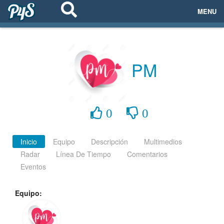
MENU
ECOSISTEMAS
EVENTOS
PM
EMPRESAS
PROYECTOS
0
0
NETWORKING
Inicio
Equipo
Descripción
Multimedios
Radar
Línea De Tiempo
Comentarios
AYUDA
Eventos
Equipo:
login