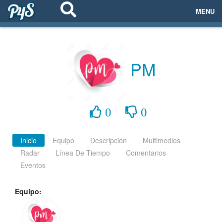
MENU
ECOSISTEMAS
EVENTOS
PM
EMPRESAS
PROYECTOS
0
0
NETWORKING
Inicio
Equipo
Descripción
Multimedios
Radar
Línea De Tiempo
Comentarios
AYUDA
Eventos
Equipo:
login