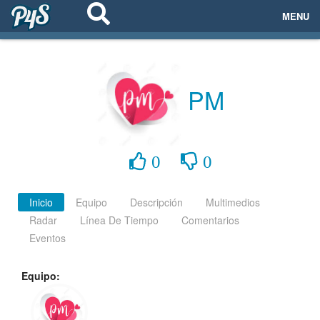
MENU
ECOSISTEMAS
EVENTOS
PM
EMPRESAS
PROYECTOS
0
0
NETWORKING
Inicio
Equipo
Descripción
Multimedios
Radar
Línea De Tiempo
Comentarios
AYUDA
Eventos
Equipo:
login