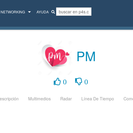
NETWORKING
AYUDA
MENTORES
COLECTIVO
PM
0
0
escripción
Multimedios
Radar
Línea De Tiempo
Come