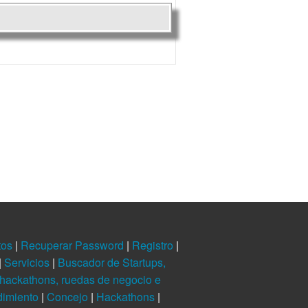
tos
|
Recuperar Password
|
Registro
|
|
Servicios
|
Buscador de Startups,
hackathons, ruedas de negocio e
dimiento
|
Concejo
|
Hackathons
|