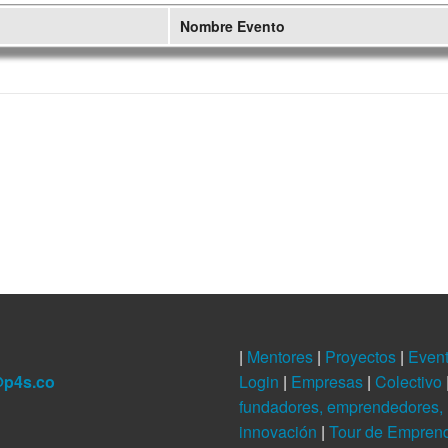
Nombre Evento
|
Mentores
|
Proyectos
|
Even
@p4s.co
Login
|
Empresas
|
Colectivo
fundadores, emprendedores, 
innovación
|
Tour de Empren