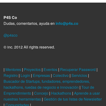
P4S Co
Dudas, comentarios, ayuda en
info@p4s.co
@p4sco
© inc. 2012 All rights reserved.
|
Mentores
|
Proyectos
|
Eventos
|
Recuperar Password
|
Registro
|
Login
|
Empresas
|
Colectivo
|
Servicios
|
Buscador de Startups, fundadores, emprendedores,
hackathons, ruedas de negocio e innovación
|
Tour de
Emprendimiento
|
Concejo
|
Hackathons
|
Aprende a usar
nuestras herramientas
|
Gestión de tus listas de Newsletter
|
Comunidades
|