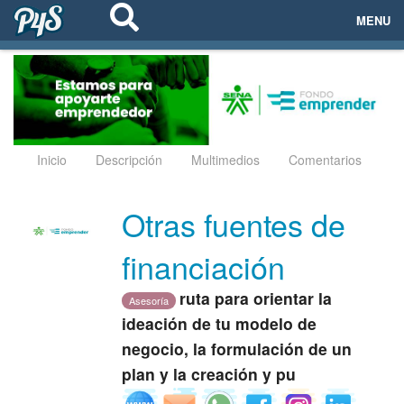
MENU
ECOSISTEMAS
EVENTOS
EMPRESAS
Inicio
Descripción
Multimedios
Comentarios
PROYECTOS
Otras fuentes de
NETWORKING
financiación
AYUDA
ruta para orientar la
Asesoría
ideación de tu modelo de
negocio, la formulación de un
login
plan y la creación y pu