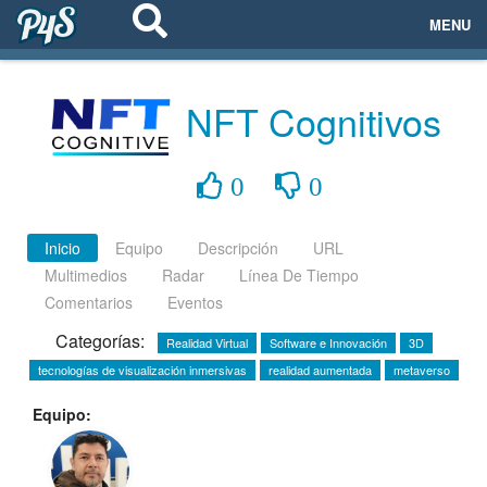
MENU
ECOSISTEMAS
NFT Cognitivos
EVENTOS
0
0
EMPRESAS
PROYECTOS
Inicio
Equipo
Descripción
URL
Multimedios
Radar
Línea De Tiempo
NETWORKING
Comentarios
Eventos
Categorías:
Realidad Virtual
Software e Innovación
3D
AYUDA
tecnologías de visualización inmersivas
realidad aumentada
metaverso
Equipo:
login